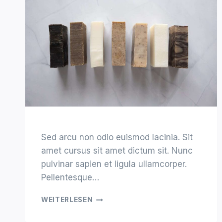
Sed arcu non odio euismod lacinia. Sit
amet cursus sit amet dictum sit. Nunc
pulvinar sapien et ligula ullamcorper.
Pellentesque…
WEITERLESEN