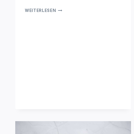
WEITERLESEN