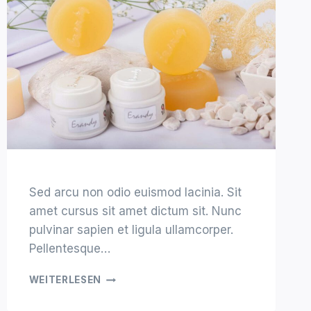
Sed arcu non odio euismod lacinia. Sit
amet cursus sit amet dictum sit. Nunc
pulvinar sapien et ligula ullamcorper.
Pellentesque…
WEITERLESEN