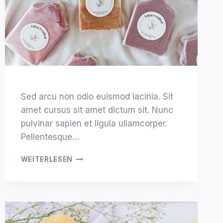
Sed arcu non odio euismod lacinia. Sit
amet cursus sit amet dictum sit. Nunc
pulvinar sapien et ligula ullamcorper.
Pellentesque…
WEITERLESEN