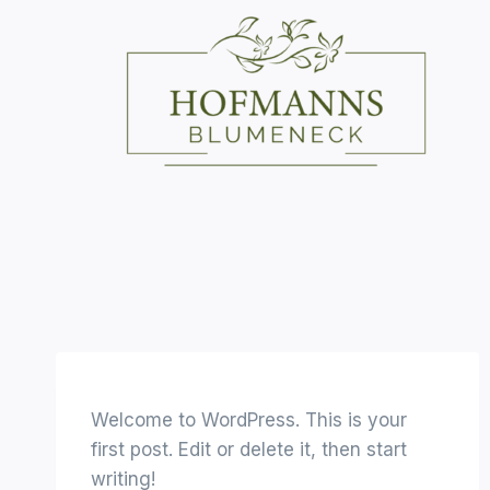
Welcome to WordPress. This is your
first post. Edit or delete it, then start
writing!