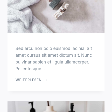
Sed arcu non odio euismod lacinia. Sit
amet cursus sit amet dictum sit. Nunc
pulvinar sapien et ligula ullamcorper.
Pellentesque…
WEITERLESEN